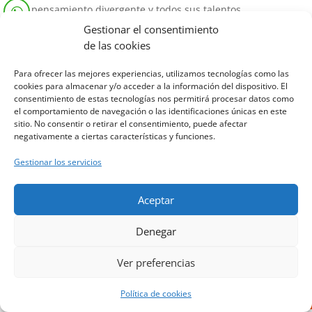
pensamiento divergente y todos sus talentos.
Aquí podéis verlos en un taller de cristalografía.
Gestionar el consentimiento
de las cookies
Para ofrecer las mejores experiencias, utilizamos tecnologías como las
cookies para almacenar y/o acceder a la información del dispositivo. El
consentimiento de estas tecnologías nos permitirá procesar datos como
Diseñado por Escuelas Pías Provincia Emaús
el comportamiento de navegación o las identificaciones únicas en este
sitio. No consentir o retirar el consentimiento, puede afectar
negativamente a ciertas características y funciones.
Gestionar los servicios
Aceptar
Denegar
Ver preferencias
Política de cookies
Aviso Legal
-
Política de privacidad
-
Política de cookies