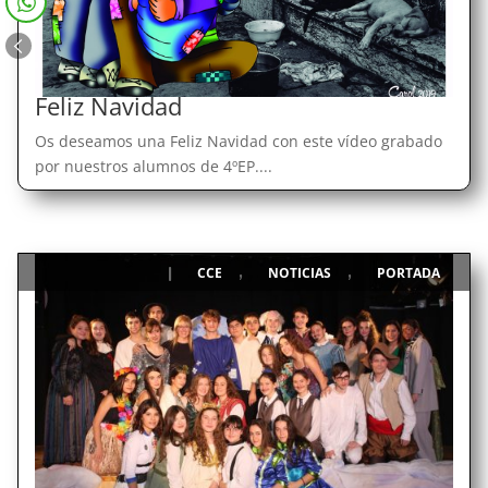
Feliz Navidad
Os deseamos una Feliz Navidad con este vídeo grabado
por nuestros alumnos de 4ºEP....
CCE
NOTICIAS
PORTADA
|
,
,