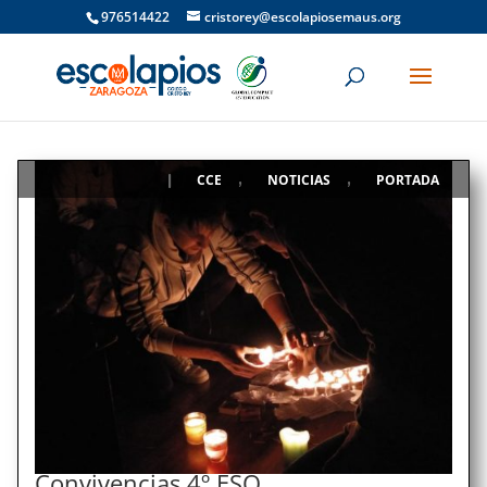
976514422
cristorey@escolapiosemaus.org
CCE
NOTICIAS
PORTADA
|
,
,
Convivencias 4º ESO