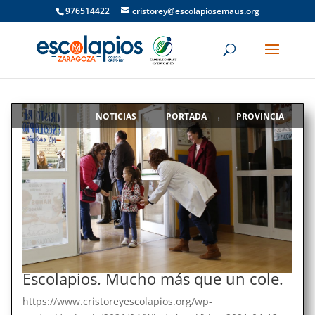
976514422
cristorey@escolapiosemaus.org
NOTICIAS
PORTADA
PROVINCIA
|
,
,
Escolapios. Mucho más que un cole.
https://www.cristoreyescolapios.org/wp-