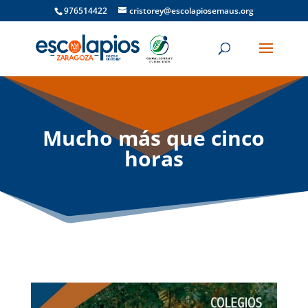
976514422
cristorey@escolapiosemaus.org
Mucho más que cinco
horas