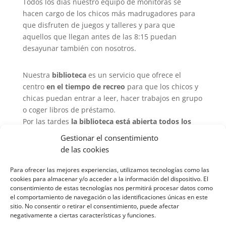
Todos los días nuestro equipo de monitoras se
hacen cargo de los chicos más madrugadores para
que disfruten de juegos y talleres y para que
aquellos que llegan antes de las 8:15 puedan
desayunar también con nosotros.
Nuestra
biblioteca
es un servicio que ofrece el
centro
en el tiempo de recreo
para que los chicos y
chicas puedan entrar a leer, hacer trabajos en grupo
o coger libros de préstamo.
Por las tardes
la biblioteca está abierta todos los
días de 16:30 a 17:30
para que los alumnos puedan
Gestionar el consentimiento
hacer sus tareas, esperar a las actividades
de las cookies
deportivas que tengan, poder hacer trabajos en
grupo, navegar por internet…
Para ofrecer las mejores experiencias, utilizamos tecnologías como las
cookies para almacenar y/o acceder a la información del dispositivo. El
consentimiento de estas tecnologías nos permitirá procesar datos como
Sí…
colonias de navidad, de semana santa, en
el comportamiento de navegación o las identificaciones únicas en este
puentes, en vacaciones
… Si a los mayores les toca
sitio. No consentir o retirar el consentimiento, puede afectar
negativamente a ciertas características y funciones.
trabajar los chavales disfrutan del cole de forma