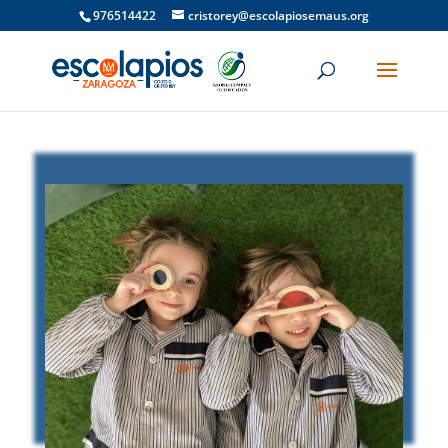
976514422
cristorey@escolapiosemaus.org