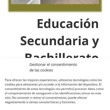
Educación
Secundaria y
Bachillerato
Gestionar el consentimiento
de las cookies
El trabajo colaborativo, el desarrollo del
pensamiento crítico, el compromiso y
Para ofrecer las mejores experiencias, utilizamos tecnologías como las
cookies para almacenar y/o acceder a la información del dispositivo. El
una buena convivencia favorecen el
consentimiento de estas tecnologías nos permitirá procesar datos como
el comportamiento de navegación o las identificaciones únicas en este
conseguir unos excelentes resultados. La
sitio. No consentir o retirar el consentimiento, puede afectar
negativamente a ciertas características y funciones.
ilusión de cumplir un sueño.